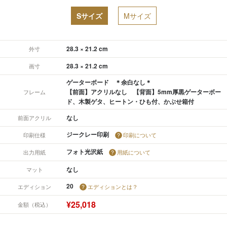
Sサイズ
Mサイズ
28.3 × 21.2 cm
外寸
28.3 × 21.2 cm
画寸
ゲーターボード ＊余白なし＊
【前面】アクリルなし 【背面】5mm厚黒ゲーターボー
フレーム
ド、木製ゲタ、ヒートン・ひも付、かぶせ箱付
なし
前面アクリル
ジークレー印刷
印刷仕様
印刷について
フォト光沢紙
出力用紙
用紙について
なし
マット
20
エディション
エディションとは？
¥25,018
金額（税込）