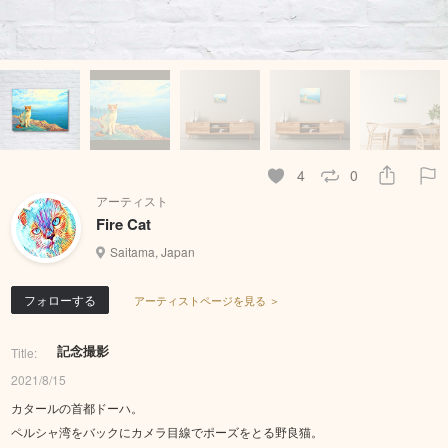
4
0
アーティスト
Fire Cat
Saitama, Japan
フォローする
アーティストページを見る ＞
記念撮影
Title:
2021/8/15
カタールの首都ドーハ。
ペルシャ湾をバックにカメラ目線でポーズをとる野良猫。