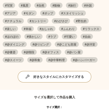
#写実
#風景
#自然
#動物
#旅行
#外国
#アジア
#モダン
#ポップ
#スタイリッシュ
#ナチュラル
#カントリー
#わびさび
#野生的
#楽しい
#幸福
#おしゃれ
#ふんわり
#リラックス
#ほのぼの
#懐かしい
#ラブ
#可愛い
#自由
#@ダイニング
#@リビング
#@こども部屋
#@洋室
#@書斎
#@階段
#@オフィス
#@パン屋
#@スイーツ
#@和食
#@中華料理
#@ハンバーガー
好きなスタイルにカスタマイズする
サイズを選択して作品を購入
サイズ選択：