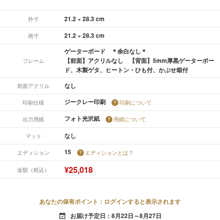
21.2 × 28.3 cm
外寸
21.2 × 28.3 cm
画寸
ゲーターボード ＊余白なし＊
【前面】アクリルなし 【背面】5mm厚黒ゲーターボー
フレーム
ド、木製ゲタ、ヒートン・ひも付、かぶせ箱付
なし
前面アクリル
ジークレー印刷
印刷仕様
印刷について
フォト光沢紙
出力用紙
用紙について
なし
マット
15
エディション
エディションとは？
¥25,018
金額（税込）
あなたの保有ポイント：ログインすると表示されます
お届け予定日：8月22日～8月27日
event_available