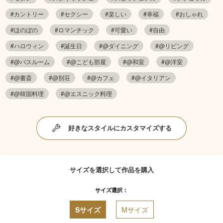
#カントリー
#セクシー
#楽しい
#幸福
#おしゃれ
#ほのぼの
#ロマンチック
#可愛い
#自由
#ハロウィン
#誕生日
#@ダイニング
#@リビング
#@バスルーム
#@こども部屋
#@和室
#@洋室
#@書斎
#@別荘
#@カフェ
#@イタリアン
#@韓国料理
#@エスニック料理
好きなスタイルにカスタマイズする
サイズを選択して作品を購入
サイズ選択：
Sサイズ
Mサイズ