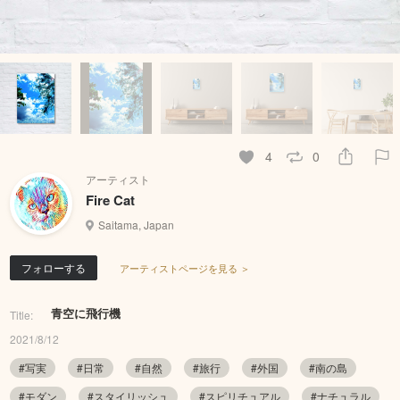
4
0
アーティスト
Fire Cat
Saitama, Japan
フォローする
アーティストページを見る ＞
青空に飛行機
Title:
2021/8/12
#写実
#日常
#自然
#旅行
#外国
#南の島
#モダン
#スタイリッシュ
#スピリチュアル
#ナチュラル