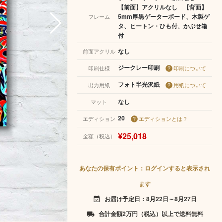
【前面】アクリルなし 【背面】
5mm厚黒ゲーターボード、木製ゲ
フレーム
タ、ヒートン・ひも付、かぶせ箱
付
なし
前面アクリル
ジークレー印刷
印刷仕様
印刷について
フォト半光沢紙
出力用紙
用紙について
なし
マット
20
エディション
エディションとは？
¥25,018
金額（税込）
あなたの保有ポイント：ログインすると表示され
ます
お届け予定日：8月22日～8月27日
event_available
合計金額2万円（税込）以上で送料無料
local_shipping