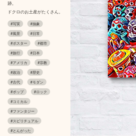
跡。
ドクロのお土産がたくさん。
#写実
#抽象
#風景
#日常
#ポスター
#都市
#旅行
#日本
#アメリカ
#宗教
#政治
#歴史
#古代
#モダン
#ポップ
#ロック
#コミカル
#ファンタジー
#スピリチュアル
#とんがった