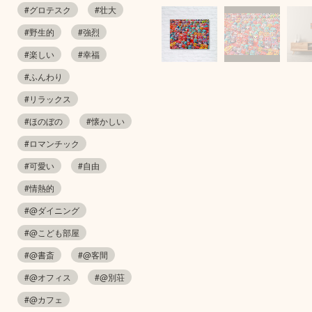
#グロテスク
#壮大
#野生的
#強烈
#楽しい
#幸福
#ふんわり
#リラックス
#ほのぼの
#懐かしい
#ロマンチック
#可愛い
#自由
#情熱的
#@ダイニング
#@こども部屋
#@書斎
#@客間
#@オフィス
#@別荘
#@カフェ