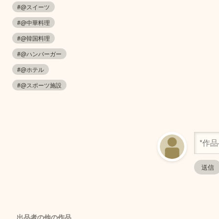
#@スイーツ
#@中華料理
#@韓国料理
#@ハンバーガー
#@ホテル
#@スポーツ施設
出品者の他の作品