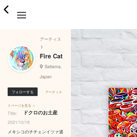
アーティス
ト
Fire Cat
Saitama,
Japan
フォローする
アーティス
トページを見る ＞
ドクロのお土産
Title:
2021/10/18
メキシコのチチェンイツァ遺