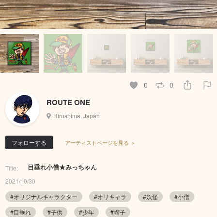
0
0
ROUTE ONE
Hiroshima, Japan
フォローする
アーティストページを見る ＞
目垂れ小僧★みっちゃん
Title:
2021/10/30
#オリジナルキャラクター
#オリキャラ
#妖怪
#小僧
#目垂れ
#子供
#少年
#帽子