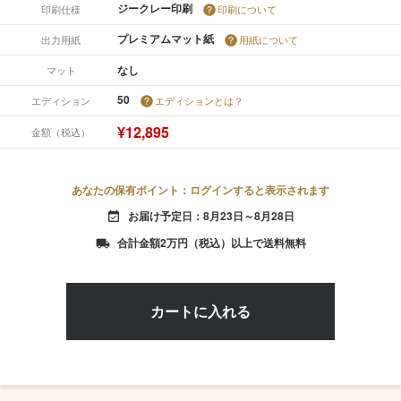
ジークレー印刷
印刷仕様
印刷について
プレミアムマット紙
出力用紙
用紙について
なし
マット
50
エディション
エディションとは？
¥12,895
金額（税込）
あなたの保有ポイント：ログインすると表示されます
お届け予定日：8月23日～8月28日
event_available
合計金額2万円（税込）以上で送料無料
local_shipping