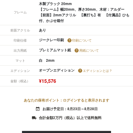
木製ブラック 20mm
【フレーム】幅20mm、厚さ30mm、木材：アルダー
フレーム
【前面】2mmアクリル 【裏打ち】有 【付属品】ひも
付、かぶせ箱付
あり
前面アクリル
ジークレー印刷
印刷仕様
印刷について
プレミアムマット紙
出力用紙
用紙について
白 2mm
マット
オープンエディション
エディション
エディションとは？
¥15,576
金額（税込）
あなたの保有ポイント：ログインすると表示されます
お届け予定日：8月23日～8月28日
event_available
合計金額2万円（税込）以上で送料無料
local_shipping