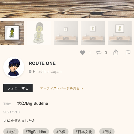
1
0
ROUTE ONE
Hiroshima, Japan
フォローする
アーティストページを見る ＞
大仏/Big Buddha
Title:
2021/6/18
大仏を描きました♪
#大仏
#BigBuddha
#仏像
#日本文化
#伝統