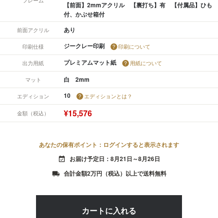
【前面】2mmアクリル 【裏打ち】有 【付属品】ひも
付、かぶせ箱付
あり
前面アクリル
ジークレー印刷
印刷仕様
印刷について
プレミアムマット紙
出力用紙
用紙について
白 2mm
マット
10
エディション
エディションとは？
¥15,576
金額（税込）
あなたの保有ポイント：ログインすると表示されます
お届け予定日：8月21日～8月26日
event_available
合計金額2万円（税込）以上で送料無料
local_shipping