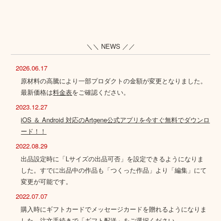
＼＼ NEWS ／／
2026.06.17
原材料の高騰により一部プロダクトの金額が変更となりました。
最新価格は
料金表
をご確認ください。
2023.12.27
iOS ＆ Android 対応のArtgene公式アプリを今すぐ無料でダウンロ
ード！！
2022.08.29
出品設定時に「Lサイズの出品可否」を設定できるようになりま
した。すでに出品中の作品も「つくった作品」より「編集」にて
変更が可能です。
2022.07.07
購入時にギフトカードでメッセージカードを贈れるようになりま
した。注文手続きで「ギフト配送」をご選択ください。