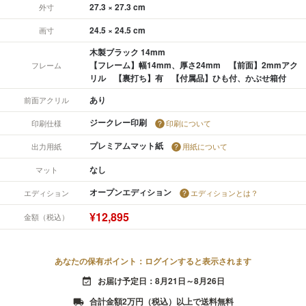
27.3 × 27.3 cm
外寸
24.5 × 24.5 cm
画寸
木製ブラック 14mm
【フレーム】幅14mm、厚さ24mm 【前面】2mmアク
フレーム
リル 【裏打ち】有 【付属品】ひも付、かぶせ箱付
あり
前面アクリル
ジークレー印刷
印刷仕様
印刷について
プレミアムマット紙
出力用紙
用紙について
なし
マット
オープンエディション
エディション
エディションとは？
¥12,895
金額（税込）
あなたの保有ポイント：ログインすると表示されます
お届け予定日：8月21日～8月26日
event_available
合計金額2万円（税込）以上で送料無料
local_shipping