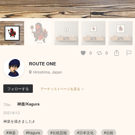
0
0
ROUTE ONE
Hiroshima, Japan
フォローする
アーティストページを見る ＞
神楽/Kagura
Title:
2021/6/12
神楽を描きました♪
#神楽
#Kagura
#伝統芸能
#日本文化
#伝統