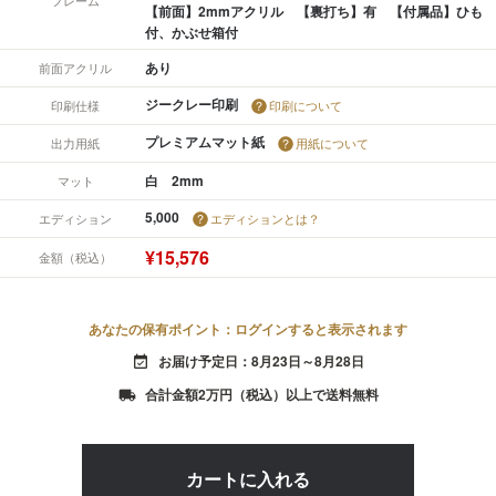
【前面】2mmアクリル 【裏打ち】有 【付属品】ひも
付、かぶせ箱付
あり
前面アクリル
ジークレー印刷
印刷仕様
印刷について
プレミアムマット紙
出力用紙
用紙について
白 2mm
マット
5,000
エディション
エディションとは？
¥15,576
金額（税込）
あなたの保有ポイント：ログインすると表示されます
お届け予定日：8月23日～8月28日
event_available
合計金額2万円（税込）以上で送料無料
local_shipping