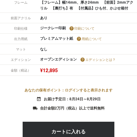
【フレーム】幅14mm、厚さ24mm 【前面】2mmアク
フレーム
リル 【裏打ち】有 【付属品】ひも付、かぶせ箱付
あり
前面アクリル
ジークレー印刷
印刷仕様
印刷について
プレミアムマット紙
出力用紙
用紙について
なし
マット
オープンエディション
エディション
エディションとは？
¥12,895
金額（税込）
あなたの保有ポイント：ログインすると表示されます
お届け予定日：8月24日～8月29日
event_available
合計金額2万円（税込）以上で送料無料
local_shipping