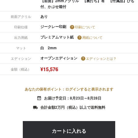
【前面】2mmアクリル 【裏打ち】有 【付属品】ひも
付、かぶせ箱付
あり
前面アクリル
ジークレー印刷
印刷仕様
印刷について
プレミアムマット紙
出力用紙
用紙について
白 2mm
マット
オープンエディション
エディション
エディションとは？
¥15,576
金額（税込）
あなたの保有ポイント：ログインすると表示されます
お届け予定日：8月23日～8月28日
event_available
合計金額2万円（税込）以上で送料無料
local_shipping