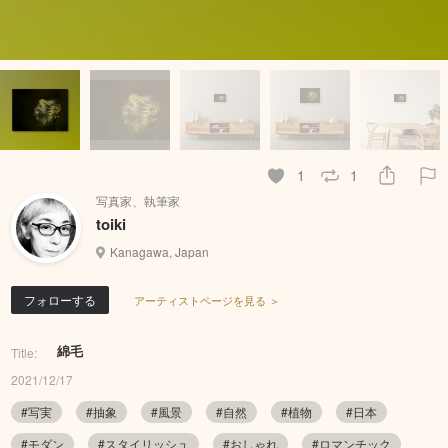
1
1
写真家、執筆家
toiki
Kanagawa, Japan
フォローする
アーティストページを見る ＞
綿毛
Title:
2021/12/17
#写実
#抽象
#風景
#自然
#植物
#日本
#モダン
#スタイリッシュ
#おしゃれ
#ロマンチック