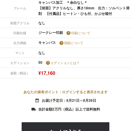
キャンバス加工 ＊余白なし＊
【前面】アクリルなし、厚さ18mm 出力：ソルベント溶
フレーム
剤 【付属品】ヒートン・ひも付、かぶせ箱付
なし
前面アクリル
ジークレー印刷
印刷仕様
印刷について
キャンバス
出力用紙
用紙について
なし
マット
50
エディション
エディションとは？
¥17,160
金額（税込）
あなたの保有ポイント：ログインすると表示されます
お届け予定日：8月21日～8月26日
event_available
合計金額2万円（税込）以上で送料無料
local_shipping