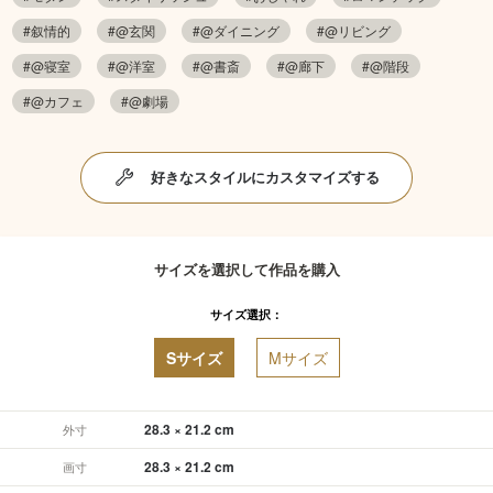
#叙情的
#@玄関
#@ダイニング
#@リビング
#@寝室
#@洋室
#@書斎
#@廊下
#@階段
#@カフェ
#@劇場
好きなスタイルにカスタマイズする
サイズを選択して作品を購入
サイズ選択：
Sサイズ
Mサイズ
28.3 × 21.2 cm
外寸
28.3 × 21.2 cm
画寸