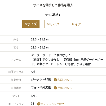
サイズを選択して作品を購入
サイズ選択：
Sサイズ
Mサイズ
Lサイズ
28.3 × 21.2 cm
外寸
28.3 × 21.2 cm
画寸
ゲーターボード ＊余白なし＊
【前面】アクリルなし 【背面】5mm厚黒ゲーターボー
フレーム
ド、木製ゲタ、ヒートン・ひも付、かぶせ箱付
なし
前面アクリル
ジークレー印刷
印刷仕様
印刷について
フォト半光沢紙
出力用紙
用紙について
なし
マット
31
エディション
エディションとは？