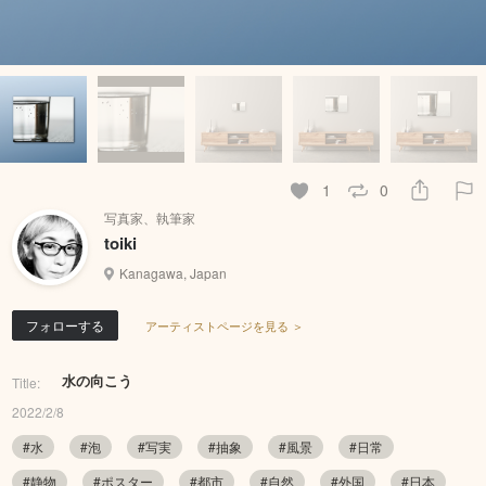
1
0
写真家、執筆家
toiki
Kanagawa, Japan
フォローする
アーティストページを見る ＞
水の向こう
Title:
2022/2/8
#水
#泡
#写実
#抽象
#風景
#日常
#静物
#ポスター
#都市
#自然
#外国
#日本