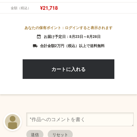
¥21,718
金額（税込）
あなたの保有ポイント：ログインすると表示されます
お届け予定日：8月23日～8月28日
event_available
合計金額2万円（税込）以上で送料無料
local_shipping