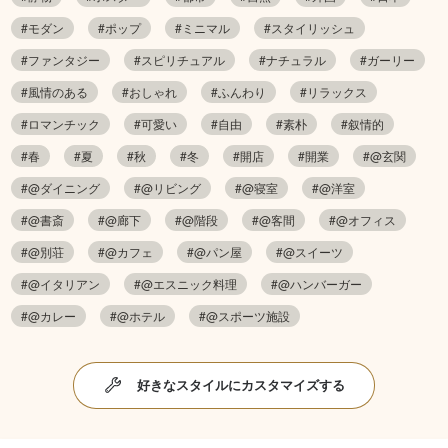
#モダン
#ポップ
#ミニマル
#スタイリッシュ
#ファンタジー
#スピリチュアル
#ナチュラル
#ガーリー
#風情のある
#おしゃれ
#ふんわり
#リラックス
#ロマンチック
#可愛い
#自由
#素朴
#叙情的
#春
#夏
#秋
#冬
#開店
#開業
#@玄関
#@ダイニング
#@リビング
#@寝室
#@洋室
#@書斎
#@廊下
#@階段
#@客間
#@オフィス
#@別荘
#@カフェ
#@パン屋
#@スイーツ
#@イタリアン
#@エスニック料理
#@ハンバーガー
#@カレー
#@ホテル
#@スポーツ施設
好きなスタイルにカスタマイズする