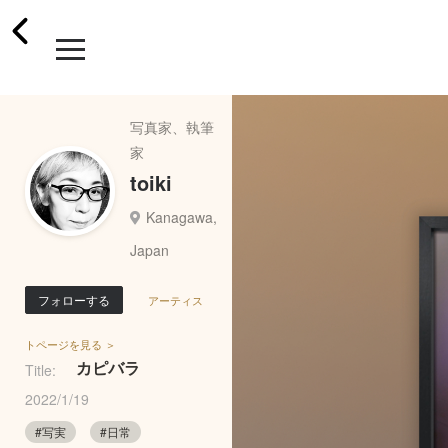
写真家、執筆
家
toiki
Kanagawa,
Japan
フォローする
アーティス
トページを見る ＞
カピバラ
Title:
2022/1/19
#写実
#日常