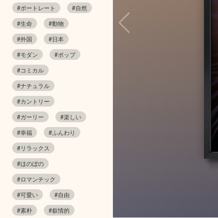
#ポートレート
#自然
#生命
#動物
#外国
#日本
#モダン
#ポップ
#コミカル
#ナチュラル
#カントリー
#ガーリー
#楽しい
#幸福
#ふんわり
#リラックス
#ほのぼの
#ロマンチック
#可愛い
#自由
#素朴
#叙情的