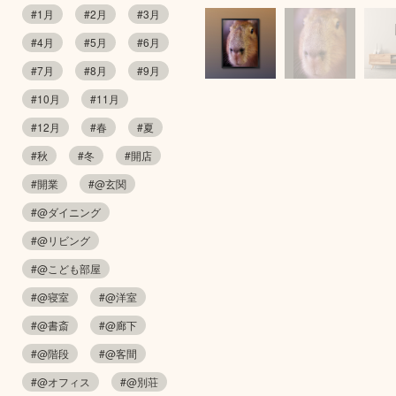
#1月
#2月
#3月
#4月
#5月
#6月
#7月
#8月
#9月
#10月
#11月
#12月
#春
#夏
#秋
#冬
#開店
#開業
#@玄関
#@ダイニング
#@リビング
#@こども部屋
#@寝室
#@洋室
#@書斎
#@廊下
#@階段
#@客間
#@オフィス
#@別荘