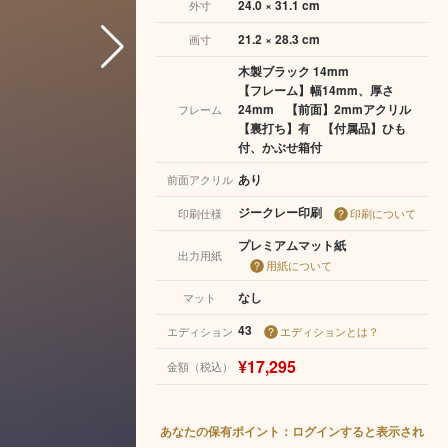
24.0 × 31.1 cm
外寸
21.2 × 28.3 cm
画寸
木製ブラック 14mm
【フレーム】幅14mm、厚さ
24mm 【前面】2mmアクリル
フレーム
【裏打ち】有 【付属品】ひも
付、かぶせ箱付
あり
前面アクリル
ジークレー印刷
印刷仕様
印刷について
プレミアムマット紙
出力用紙
用紙について
なし
マット
43
エディション
エディションとは？
¥17,295
金額（税込）
あなたの保有ポイント：ログインすると表示され