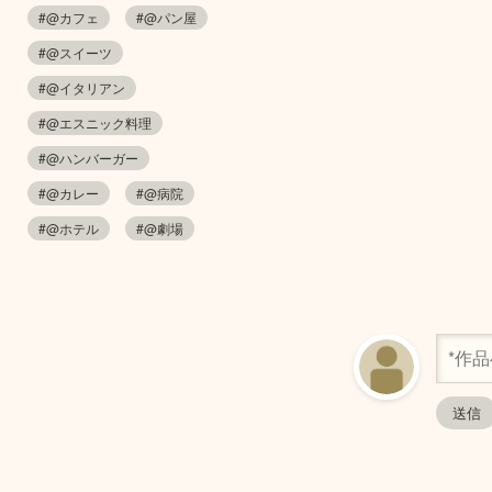
#@カフェ
#@パン屋
#@スイーツ
#@イタリアン
#@エスニック料理
#@ハンバーガー
#@カレー
#@病院
#@ホテル
#@劇場