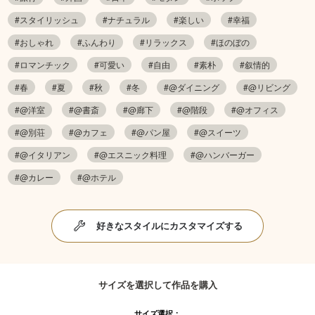
#スタイリッシュ
#ナチュラル
#楽しい
#幸福
#おしゃれ
#ふんわり
#リラックス
#ほのぼの
#ロマンチック
#可愛い
#自由
#素朴
#叙情的
#春
#夏
#秋
#冬
#@ダイニング
#@リビング
#@洋室
#@書斎
#@廊下
#@階段
#@オフィス
#@別荘
#@カフェ
#@パン屋
#@スイーツ
#@イタリアン
#@エスニック料理
#@ハンバーガー
#@カレー
#@ホテル
好きなスタイルにカスタマイズする
サイズを選択して作品を購入
サイズ選択：