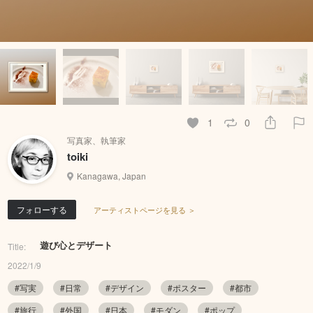
1
0
写真家、執筆家
toiki
Kanagawa, Japan
フォローする
アーティストページを見る ＞
遊び心とデザート
Title:
2022/1/9
#写実
#日常
#デザイン
#ポスター
#都市
#旅行
#外国
#日本
#モダン
#ポップ