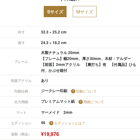
Sサイズ
Mサイズ
32.3 × 25.2 cm
外寸
24.3 × 18.2 cm
画寸
木製ナチュラル 20mm
【フレーム】幅20mm、厚さ30mm、木材：アルダー
フレーム
【前面】2mmアクリル 【裏打ち】有 【付属品】ひも
付、かぶせ箱付
あり
前面アクリル
ジークレー印刷
印刷仕様
印刷について
プレミアムマット紙
出力用紙
用紙について
マーメイド 2mm
マット
46
エディション
エディションとは？
¥19,976
金額（税込）