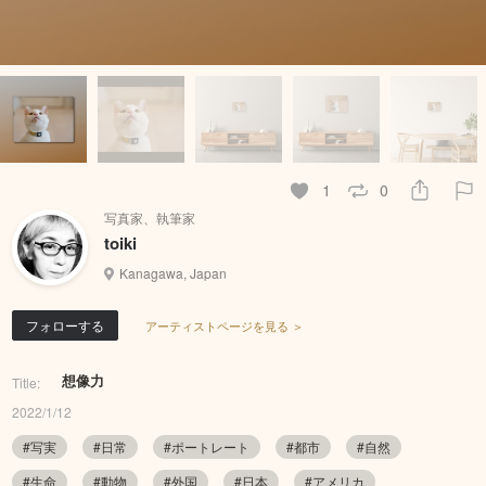
1
0
写真家、執筆家
toiki
Kanagawa, Japan
フォローする
アーティストページを見る ＞
想像力
Title:
2022/1/12
#写実
#日常
#ポートレート
#都市
#自然
#生命
#動物
#外国
#日本
#アメリカ