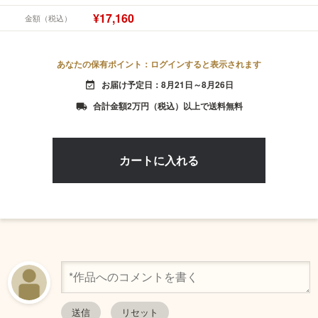
¥17,160
金額（税込）
あなたの保有ポイント：ログインすると表示されます
お届け予定日：8月21日～8月26日
event_available
合計金額2万円（税込）以上で送料無料
local_shipping