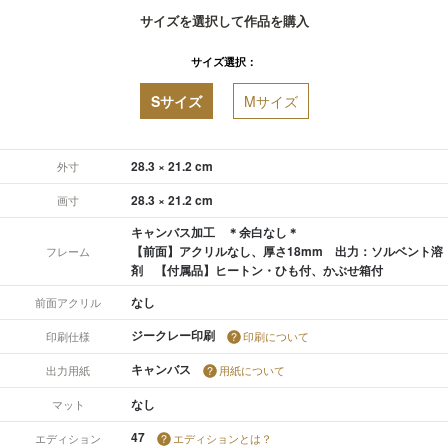
サイズを選択して作品を購入
サイズ選択：
Sサイズ
Mサイズ
28.3 × 21.2 cm
外寸
28.3 × 21.2 cm
画寸
キャンバス加工 ＊余白なし＊
【前面】アクリルなし、厚さ18mm 出力：ソルベント溶
フレーム
剤 【付属品】ヒートン・ひも付、かぶせ箱付
なし
前面アクリル
ジークレー印刷
印刷仕様
印刷について
キャンバス
出力用紙
用紙について
なし
マット
47
エディション
エディションとは？