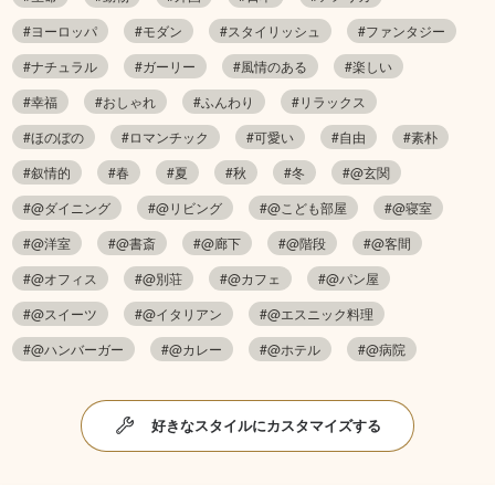
#ヨーロッパ
#モダン
#スタイリッシュ
#ファンタジー
#ナチュラル
#ガーリー
#風情のある
#楽しい
#幸福
#おしゃれ
#ふんわり
#リラックス
#ほのぼの
#ロマンチック
#可愛い
#自由
#素朴
#叙情的
#春
#夏
#秋
#冬
#@玄関
#@ダイニング
#@リビング
#@こども部屋
#@寝室
#@洋室
#@書斎
#@廊下
#@階段
#@客間
#@オフィス
#@別荘
#@カフェ
#@パン屋
#@スイーツ
#@イタリアン
#@エスニック料理
#@ハンバーガー
#@カレー
#@ホテル
#@病院
好きなスタイルにカスタマイズする