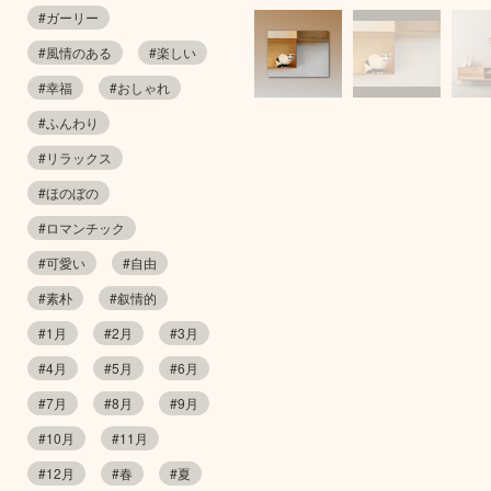
#ガーリー
#風情のある
#楽しい
#幸福
#おしゃれ
#ふんわり
#リラックス
#ほのぼの
#ロマンチック
#可愛い
#自由
#素朴
#叙情的
#1月
#2月
#3月
#4月
#5月
#6月
#7月
#8月
#9月
#10月
#11月
#12月
#春
#夏