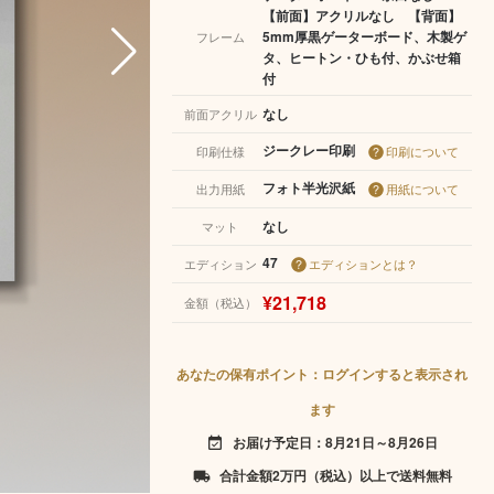
【前面】アクリルなし 【背面】
5mm厚黒ゲーターボード、木製ゲ
フレーム
タ、ヒートン・ひも付、かぶせ箱
付
なし
前面アクリル
ジークレー印刷
印刷仕様
印刷について
フォト半光沢紙
出力用紙
用紙について
なし
マット
47
エディション
エディションとは？
¥21,718
金額（税込）
あなたの保有ポイント：ログインすると表示され
ます
お届け予定日：8月21日～8月26日
event_available
合計金額2万円（税込）以上で送料無料
local_shipping