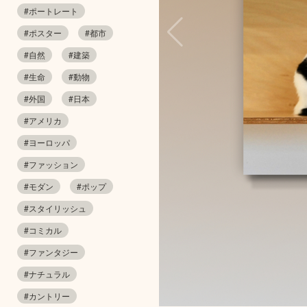
#ポートレート
#ポスター
#都市
#自然
#建築
#生命
#動物
#外国
#日本
#アメリカ
#ヨーロッパ
#ファッション
#モダン
#ポップ
#スタイリッシュ
#コミカル
#ファンタジー
#ナチュラル
#カントリー