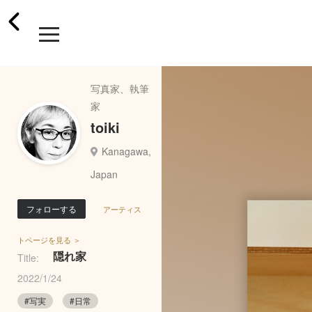
写真家、執筆
家
toiki
Kanagawa,
Japan
フォローする
アーティス
トページを見る ＞
隠れ家
Title:
2022/1/24
#写実
#日常