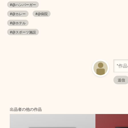
#@ハンバーガー
#@カレー
#@病院
#@ホテル
#@スポーツ施設
出品者の他の作品