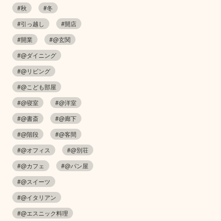
#秋
#冬
#引っ越し
#開店
#開業
#@玄関
#@ダイニング
#@リビング
#@こども部屋
#@寝室
#@洋室
#@書斎
#@廊下
#@階段
#@客間
#@オフィス
#@別荘
#@カフェ
#@パン屋
#@スイーツ
#@イタリアン
#@エスニック料理