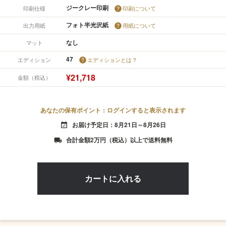
ジークレー印刷
印刷仕様
印刷について
フォト半光沢紙
出力用紙
用紙について
なし
マット
47
エディション
エディションとは？
¥21,718
金額（税込）
あなたの保有ポイント：ログインすると表示されます
お届け予定日：8月21日～8月26日
event_available
合計金額2万円（税込）以上で送料無料
local_shipping