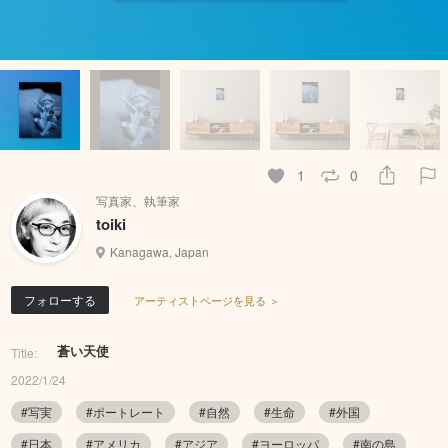
1
0
写真家、執筆家
toiki
Kanagawa, Japan
フォローする
アーティストページを見る ＞
蒼い天使
Title:
2022/1/24
#写実
#ポートレート
#自然
#生命
#外国
#日本
#アメリカ
#アジア
#ヨーロッパ
#南の島