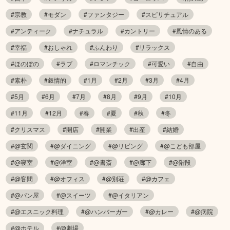
#宗教
#モダン
#ファンタジー
#スピリチュアル
#アンティーク
#ナチュラル
#カントリー
#風情のある
#幸福
#おしゃれ
#ふんわり
#リラックス
#ほのぼの
#ラブ
#ロマンチック
#可愛い
#自由
#素朴
#叙情的
#1月
#2月
#3月
#4月
#5月
#6月
#7月
#8月
#9月
#10月
#11月
#12月
#春
#夏
#秋
#冬
#クリスマス
#開店
#開業
#出産
#結婚
#@玄関
#@ダイニング
#@リビング
#@こども部屋
#@寝室
#@洋室
#@書斎
#@廊下
#@階段
#@客間
#@オフィス
#@別荘
#@カフェ
#@パン屋
#@スイーツ
#@イタリアン
#@エスニック料理
#@ハンバーガー
#@カレー
#@病院
#@ホテル
#@劇場