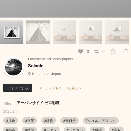
0
0
Landscape art photographer
Solanin
Kumamoto, Japan
フォローする
アーティストページを見る ＞
アーバンサイド·ゼロ彩度
Title:
2025/3/1
#抽象
#風景
#静物
#幾何学
#シュルレアリスム
#都市
#建築
#モダン
#シニカル
#孤独
#不安