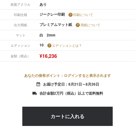
あり
前面アクリル
ジークレー印刷
印刷仕様
印刷について
プレミアムマット紙
出力用紙
用紙について
白 2mm
マット
10
エディション
エディションとは？
¥16,236
金額（税込）
あなたの保有ポイント：ログインすると表示されます
お届け予定日：8月21日～8月26日
event_available
合計金額2万円（税込）以上で送料無料
local_shipping