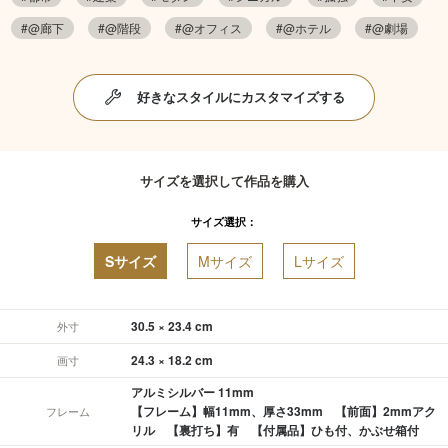
#@廊下
#@階段
#@オフィス
#@ホテル
#@劇場
好きなスタイルにカスタマイズする
サイズを選択して作品を購入
サイズ選択：
Sサイズ
Mサイズ
Lサイズ
30.5 × 23.4 cm
外寸
24.3 × 18.2 cm
画寸
アルミシルバー 11mm
【フレーム】幅11mm、厚さ33mm 【前面】2mmアク
フレーム
リル 【裏打ち】有 【付属品】ひも付、かぶせ箱付