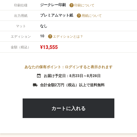
ジークレー印刷
印刷仕様
印刷について
プレミアムマット紙
出力用紙
用紙について
なし
マット
10
エディション
エディションとは？
¥13,555
金額（税込）
あなたの保有ポイント：ログインすると表示されます
お届け予定日：8月23日～8月28日
event_available
合計金額2万円（税込）以上で送料無料
local_shipping