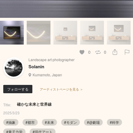
0
0
Landscape art photographer
Solanin
Kumamoto, Japan
フォローする
アーティストページを見る ＞
確かな未来と世界線
Title:
2025/3/23
#抽象
#都市
#未来
#モダン
#@劇場
#科学
#量子力学
#現代アート