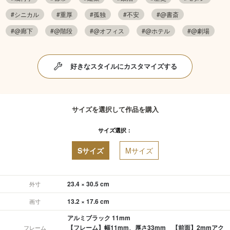
#シニカル
#重厚
#孤独
#不安
#@書斎
#@廊下
#@階段
#@オフィス
#@ホテル
#@劇場
好きなスタイルにカスタマイズする
サイズを選択して作品を購入
サイズ選択：
Sサイズ
Mサイズ
23.4 × 30.5 cm
外寸
13.2 × 17.6 cm
画寸
アルミブラック 11mm
【フレーム】幅11mm、厚さ33mm 【前面】2mmアク
フレーム