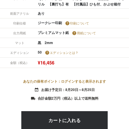
リル 【裏打ち】有 【付属品】ひも付、かぶせ箱付
あり
前面アクリル
ジークレー印刷
印刷仕様
印刷について
プレミアムマット紙
出力用紙
用紙について
黒 2mm
マット
50
エディション
エディションとは？
¥16,456
金額（税込）
あなたの保有ポイント：ログインすると表示されます
お届け予定日：8月20日～8月25日
event_available
合計金額2万円（税込）以上で送料無料
local_shipping