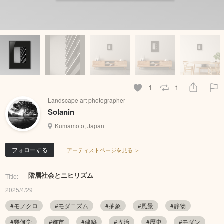
1
1
Landscape art photographer
Solanin
Kumamoto, Japan
フォローする
アーティストページを見る ＞
階層社会とニヒリズム
Title:
2025/4/29
#モノクロ
#モダニズム
#抽象
#風景
#静物
#幾何学
#都市
#建築
#政治
#歴史
#モダン