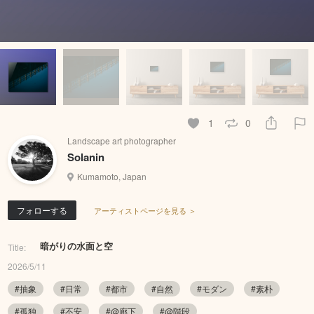
1
0
Landscape art photographer
Solanin
Kumamoto, Japan
フォローする
アーティストページを見る ＞
暗がりの水面と空
Title:
2026/5/11
#抽象
#日常
#都市
#自然
#モダン
#素朴
#孤独
#不安
#@廊下
#@階段