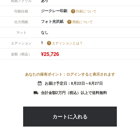
あり
前面アクリル
ジークレー印刷
印刷仕様
印刷について
フォト光沢紙
出力用紙
用紙について
なし
マット
1
エディション
エディションとは？
¥25,726
金額（税込）
あなたの保有ポイント：ログインすると表示されます
お届け予定日：8月22日～8月27日
event_available
合計金額2万円（税込）以上で送料無料
local_shipping