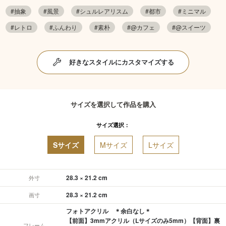
#抽象
#風景
#シュルレアリスム
#都市
#ミニマル
#レトロ
#ふんわり
#素朴
#@カフェ
#@スイーツ
好きなスタイルにカスタマイズする
サイズを選択して作品を購入
サイズ選択：
Sサイズ
Mサイズ
Lサイズ
28.3 × 21.2 cm
外寸
28.3 × 21.2 cm
画寸
フォトアクリル ＊余白なし＊
【前面】3mmアクリル（Lサイズのみ5mm）【背面】裏
フレーム