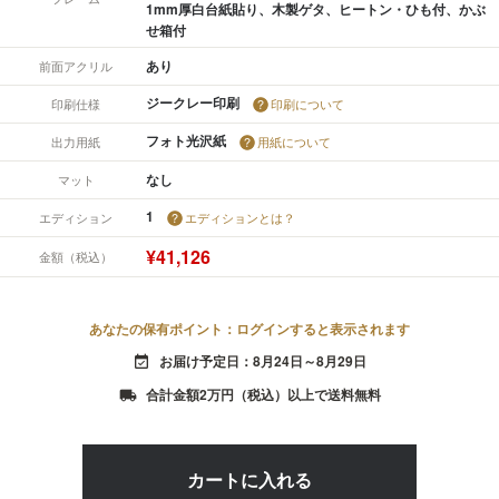
1mm厚白台紙貼り、木製ゲタ、ヒートン・ひも付、かぶ
せ箱付
あり
前面アクリル
ジークレー印刷
印刷仕様
印刷について
フォト光沢紙
出力用紙
用紙について
なし
マット
1
エディション
エディションとは？
¥41,126
金額（税込）
あなたの保有ポイント：ログインすると表示されます
お届け予定日：8月24日～8月29日
event_available
合計金額2万円（税込）以上で送料無料
local_shipping