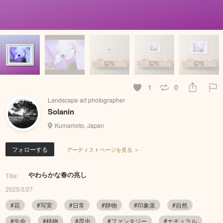
1
0
Landscape art photographer
Solanin
Kumamoto, Japan
フォローする
アーティストページを見る ＞
やわらかな春の兆し
Title:
2025/3/27
#花
#写実
#日常
#静物
#印象派
#自然
#生命
#植物
#昆虫
#ファンタジー
#ナチュラル