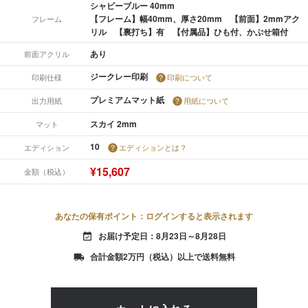
シャビーブルー 40mm
【フレーム】幅40mm、厚さ20mm 【前面】2mmアク
フレーム
リル 【裏打ち】有 【付属品】ひも付、かぶせ箱付
あり
前面アクリル
ジークレー印刷
印刷仕様
印刷について
プレミアムマット紙
出力用紙
用紙について
スカイ 2mm
マット
10
エディション
エディションとは？
¥15,607
金額（税込）
あなたの保有ポイント：ログインすると表示されます
お届け予定日：8月23日～8月28日
event_available
合計金額2万円（税込）以上で送料無料
local_shipping