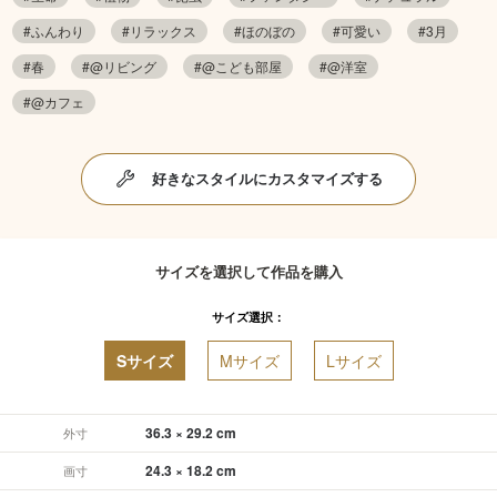
#ふんわり
#リラックス
#ほのぼの
#可愛い
#3月
#春
#@リビング
#@こども部屋
#@洋室
#@カフェ
好きなスタイルにカスタマイズする
サイズを選択して作品を購入
サイズ選択：
Sサイズ
Mサイズ
Lサイズ
36.3 × 29.2 cm
外寸
24.3 × 18.2 cm
画寸