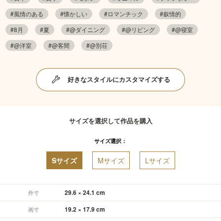
#風情のある
#懐かしい
#ロマンチック
#叙情的
#8月
#夏
#@ダイニング
#@リビング
#@寝室
#@洋室
#@客間
#@別荘
好きなスタイルにカスタマイズする
サイズを選択して作品を購入
サイズ選択：
Sサイズ
Mサイズ
Lサイズ
29.6 × 24.1 cm
外寸
19.2 × 17.9 cm
画寸