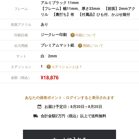
アルミブラック 11mm
【フレーム】幅11mm、厚さ33mm 【前面】2mmアク
フレーム
リル 【裏打ち】有 【付属品】ひも付、かぶせ箱付
あり
前面アクリル
ジークレー印刷
印刷仕様
印刷について
プレミアムマット紙
出力用紙
用紙について
白 2mm
マット
1
エディション
エディションとは？
¥18,876
金額（税込）
あなたの保有ポイント：ログインすると表示されます
お届け予定日：8月20日～8月25日
event_available
合計金額2万円（税込）以上で送料無料
local_shipping