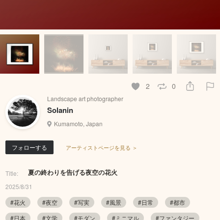
2
0
Landscape art photographer
Solanin
Kumamoto, Japan
フォローする
アーティストページを見る ＞
夏の終わりを告げる夜空の花火
Title:
2025/8/31
#花火
#夜空
#写実
#風景
#日常
#都市
#日本
#文学
#モダン
#ミニマル
#ファンタジー