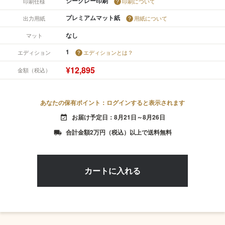
ジークレー印刷
印刷仕様
印刷について
プレミアムマット紙
出力用紙
用紙について
なし
マット
1
エディション
エディションとは？
¥12,895
金額（税込）
あなたの保有ポイント：ログインすると表示されます
お届け予定日：8月21日～8月26日
event_available
合計金額2万円（税込）以上で送料無料
local_shipping