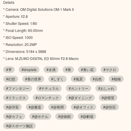
Details
* Camera: OM Digital Solutions OM-1 Mark II
* Aperture: f/2.8
* Shutter Speed: 1/80
* Focal Length: 60.00mm
* ISO Speed: 1000
* Resolution: 20.2MP
* Dimensions: 5184 x 3888
* Lens: M.ZUIKO DIGITAL ED 60mm F2.8 Macro
#雫
#droplets
#水滴
#青
#青い花
#マクロ
#幻想
#青の世界
#しずく
#風景
#自然
#植物
#ファンタジー
#ナチュラル
#カントリー
#おしゃれ
#リラックス
#ロマンチック
#@ダイニング
#@寝室
#@洋室
#@書斎
#@客間
#@オフィス
#@別荘
#@カフェ
#@ホテル
#@旅館
#@劇場
#@スポーツ施設