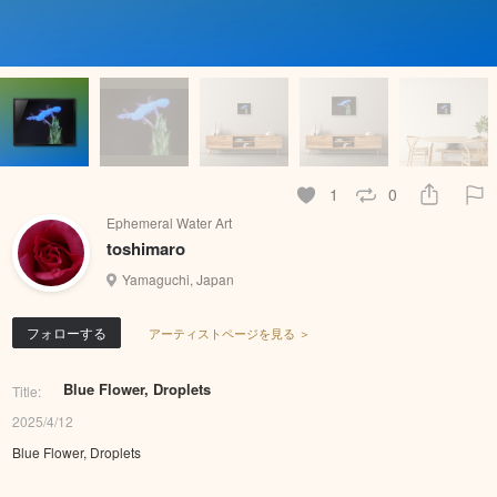
1
0
Ephemeral Water Art
toshimaro
Yamaguchi, Japan
フォローする
アーティストページを見る ＞
Blue Flower, Droplets
Title:
2025/4/12
Blue Flower, Droplets