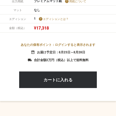
プレミアムマット紙
出力用紙
用紙について
なし
マット
1
エディション
エディションとは？
¥17,318
金額（税込）
あなたの保有ポイント：ログインすると表示されます
お届け予定日：8月23日～8月28日
event_available
合計金額2万円（税込）以上で送料無料
local_shipping