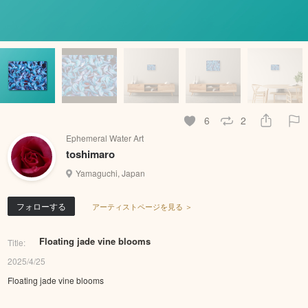
6
2
Ephemeral Water Art
toshimaro
Yamaguchi, Japan
フォローする
アーティストページを見る ＞
Floating jade vine blooms
Title:
2025/4/25
Floating jade vine blooms