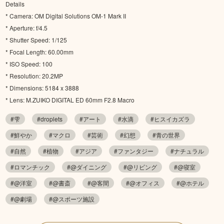
Details
* Camera: OM Digital Solutions OM-1 Mark II
* Aperture: f/4.5
* Shutter Speed: 1/125
* Focal Length: 60.00mm
* ISO Speed: 100
* Resolution: 20.2MP
* Dimensions: 5184 x 3888
* Lens: M.ZUIKO DIGITAL ED 60mm F2.8 Macro
#雫
#droplets
#アート
#水滴
#ヒスイカズラ
#鮮やか
#マクロ
#芸術
#幻想
#青の世界
#自然
#植物
#アジア
#ファンタジー
#ナチュラル
#ロマンチック
#@ダイニング
#@リビング
#@寝室
#@洋室
#@書斎
#@客間
#@オフィス
#@ホテル
#@劇場
#@スポーツ施設