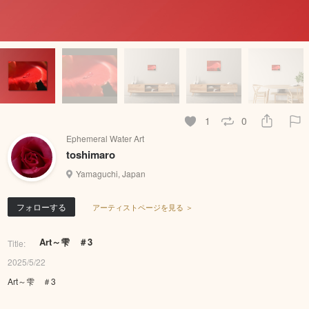
1
0
Ephemeral Water Art
toshimaro
Yamaguchi, Japan
フォローする
アーティストページを見る ＞
Art～雫 ＃3
Title:
2025/5/22
Art～雫 ＃3