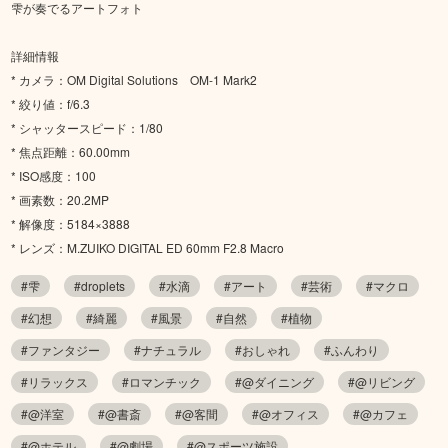
雫が奏でるアートフォト
詳細情報
* カメラ：OM Digital Solutions OM-1 Mark2
* 絞り値：f/6.3
* シャッタースピード：1/80
* 焦点距離：60.00mm
* ISO感度：100
* 画素数：20.2MP
* 解像度：5184×3888
* レンズ：M.ZUIKO DIGITAL ED 60mm F2.8 Macro
#雫
#droplets
#水滴
#アート
#芸術
#マクロ
#幻想
#綺麗
#風景
#自然
#植物
#ファンタジー
#ナチュラル
#おしゃれ
#ふんわり
#リラックス
#ロマンチック
#@ダイニング
#@リビング
#@洋室
#@書斎
#@客間
#@オフィス
#@カフェ
#@ホテル
#@劇場
#@スポーツ施設