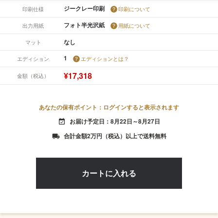
ジークレー印刷
印刷仕様
印刷について
フォト半光沢紙
出力用紙
用紙について
なし
マット
1
エディション
エディションとは？
¥17,318
金額（税込）
あなたの保有ポイント：ログインすると表示されます
お届け予定日：8月22日～8月27日
event_available
合計金額2万円（税込）以上で送料無料
local_shipping