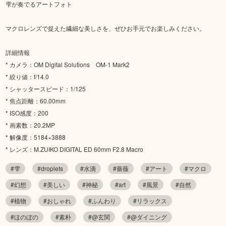
雫が奏でるアートフォト
マクロレンズで捉えた繊細な美しさを、ぜひお手元でお楽しみください。
詳細情報
* カメラ：OM Digital Solutions OM-1 Mark2
* 絞り値：f/14.0
* シャッタースピード：1/125
* 焦点距離：60.00mm
* ISO感度：200
* 画素数：20.2MP
* 解像度：5184×3888
* レンズ：M.ZUIKO DIGITAL ED 60mm F2.8 Macro
#雫
#droplets
#水滴
#薔薇
#アート
#マクロ
#幻想
#美しい
#神秘
#art
#風景
#自然
#植物
#おしゃれ
#ふんわり
#リラックス
#ほのぼの
#素朴
#@玄関
#@ダイニング