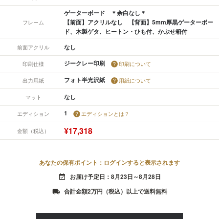
ゲーターボード ＊余白なし＊
【前面】アクリルなし 【背面】5mm厚黒ゲーターボー
フレーム
ド、木製ゲタ、ヒートン・ひも付、かぶせ箱付
なし
前面アクリル
ジークレー印刷
印刷仕様
印刷について
フォト半光沢紙
出力用紙
用紙について
なし
マット
1
エディション
エディションとは？
¥17,318
金額（税込）
あなたの保有ポイント：ログインすると表示されます
お届け予定日：8月23日～8月28日
event_available
合計金額2万円（税込）以上で送料無料
local_shipping