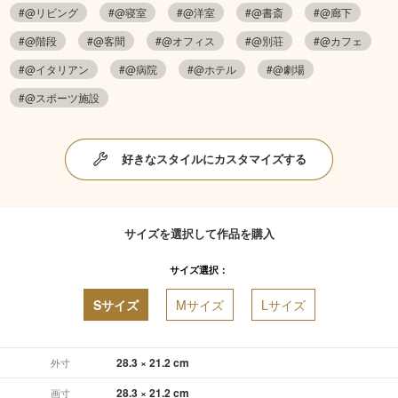
#@リビング
#@寝室
#@洋室
#@書斎
#@廊下
#@階段
#@客間
#@オフィス
#@別荘
#@カフェ
#@イタリアン
#@病院
#@ホテル
#@劇場
#@スポーツ施設
好きなスタイルにカスタマイズする
サイズを選択して作品を購入
サイズ選択：
Sサイズ
Mサイズ
Lサイズ
28.3 × 21.2 cm
外寸
28.3 × 21.2 cm
画寸