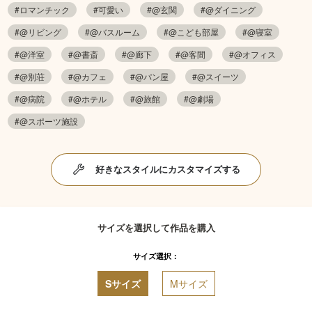
#ロマンチック
#可愛い
#@玄関
#@ダイニング
#@リビング
#@バスルーム
#@こども部屋
#@寝室
#@洋室
#@書斎
#@廊下
#@客間
#@オフィス
#@別荘
#@カフェ
#@パン屋
#@スイーツ
#@病院
#@ホテル
#@旅館
#@劇場
#@スポーツ施設
好きなスタイルにカスタマイズする
サイズを選択して作品を購入
サイズ選択：
Sサイズ
Mサイズ