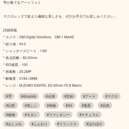
雫が奏でるアートフォト
マクロレンズで捉えた繊細な美しさを、ぜひお手元でお楽しみください。
詳細情報
* カメラ：OM Digital Solutions OM-1 Mark2
* 絞り値：f/4.0
* シャッタースピード：1/60
* 焦点距離：60.00mm
* ISO感度：100
* 画素数：20.2MP
* 解像度：5184×3888
* レンズ：M.ZUIKO DIGITAL ED 60mm F2.8 Macro
#雫
#droplets
#水滴
#芸術
#アート
#マクロ
#幻想
#美しい
#神秘
#Art
#風景
#自然
#植物
#モダン
#ファンタジー
#ナチュラル
#おしゃれ
#ふんわり
#リラックス
#ほのぼの