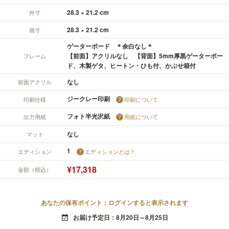
28.3 × 21.2 cm
外寸
28.3 × 21.2 cm
画寸
ゲーターボード ＊余白なし＊
【前面】アクリルなし 【背面】5mm厚黒ゲーターボー
フレーム
ド、木製ゲタ、ヒートン・ひも付、かぶせ箱付
なし
前面アクリル
ジークレー印刷
印刷仕様
印刷について
フォト半光沢紙
出力用紙
用紙について
なし
マット
1
エディション
エディションとは？
¥17,318
金額（税込）
あなたの保有ポイント：ログインすると表示されます
お届け予定日：8月20日～8月25日
event_available