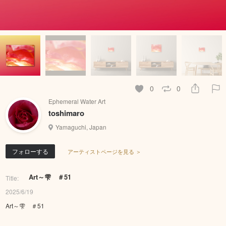
0
0
Ephemeral Water Art
toshimaro
Yamaguchi, Japan
フォローする
アーティストページを見る ＞
Art～雫 ＃51
Title:
2025/6/19
Art～雫 ＃51