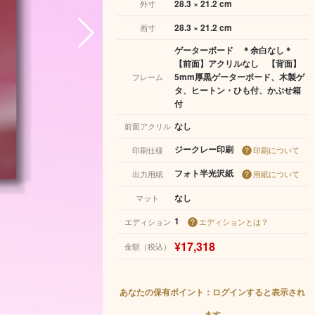
28.3 × 21.2 cm
外寸
28.3 × 21.2 cm
画寸
ゲーターボード ＊余白なし＊
【前面】アクリルなし 【背面】
5mm厚黒ゲーターボード、木製ゲ
フレーム
タ、ヒートン・ひも付、かぶせ箱
付
なし
前面アクリル
ジークレー印刷
印刷仕様
印刷について
フォト半光沢紙
出力用紙
用紙について
なし
マット
1
エディション
エディションとは？
¥17,318
金額（税込）
あなたの保有ポイント：ログインすると表示され
ます