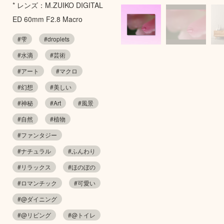
* レンズ：M.ZUIKO DIGITAL
ED 60mm F2.8 Macro
#雫
#droplets
#水滴
#芸術
#アート
#マクロ
#幻想
#美しい
#神秘
#Art
#風景
#自然
#植物
#ファンタジー
#ナチュラル
#ふんわり
#リラックス
#ほのぼの
#ロマンチック
#可愛い
#@ダイニング
#@リビング
#@トイレ