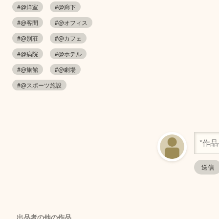
#@洋室
#@廊下
#@客間
#@オフィス
#@別荘
#@カフェ
#@病院
#@ホテル
#@旅館
#@劇場
#@スポーツ施設
出品者の他の作品