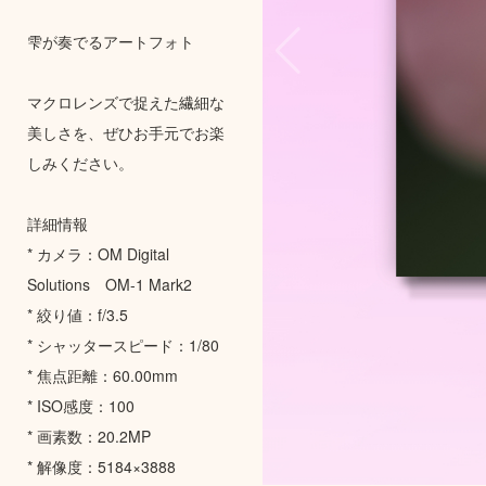
雫が奏でるアートフォト
マクロレンズで捉えた繊細な
美しさを、ぜひお手元でお楽
しみください。
詳細情報
* カメラ：OM Digital
Solutions OM-1 Mark2
* 絞り値：f/3.5
* シャッタースピード：1/80
* 焦点距離：60.00mm
* ISO感度：100
* 画素数：20.2MP
* 解像度：5184×3888