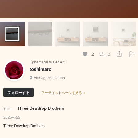
2
0
Ephemeral Water Art
toshimaro
Yamaguchi, Japan
フォローする
アーティストページを見る ＞
Three Dewdrop Brothers
Title:
2025/4/22
Three Dewdrop Brothers