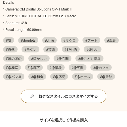
Details
* Camera: OM Digital Solutions OM-1 Mark II
* Lens: M.ZUIKO DIGITAL ED 60mm F2.8 Macro
* Aperture: f/2.8
* Focal Length: 60.00mm
#雫
#droplets
#水滴
#マクロ
#アート
#風景
#自然
#モダン
#芸術
#野生的
#楽しい
#ほのぼの
#懐かしい
#@玄関
#@こども部屋
#@和室
#@廊下
#@階段
#@客間
#@カフェ
#@パン屋
#@和食
#@病院
#@ホテル
#@旅館
好きなスタイルにカスタマイズする
サイズを選択して作品を購入