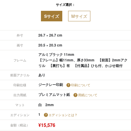
サイズ選択：
Sサイズ
Mサイズ
26.7 × 26.7 cm
外寸
20.5 × 20.3 cm
画寸
アルミブラック 11mm
【フレーム】幅11mm、厚さ33mm 【前面】2mmアク
フレーム
リル 【裏打ち】有 【付属品】ひも付、かぶせ箱付
あり
前面アクリル
ジークレー印刷
印刷仕様
印刷について
プレミアムマット紙
出力用紙
用紙について
白 2mm
マット
1
エディション
エディションとは？
¥15,576
金額（税込）