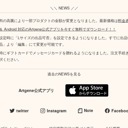
＼＼ NEWS ／／
料の高騰により一部プロダクトの金額が変更となりました。最新価格は
料金
S ＆ Android 対応のArtgene公式アプリを今すぐ無料でダウンロード！！
設定時に「Lサイズの出品可否」を設定できるようになりました。すでに出品
品」より「編集」にて変更が可能です。
時にギフトカードでメッセージカードを贈れるようになりました。注文手続
択ください。
過去のNEWSを見る
Artgene公式アプリ
Note
twitter
Instagram
Facebo