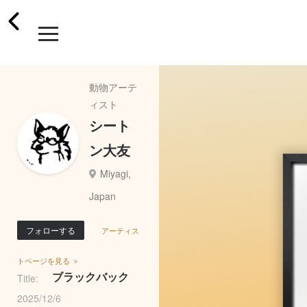
動物アーテ
ィスト
シート
ン大友
Miyagi,
Japan
フォローする
アーティス
トページを見る ＞
ブラックバック
Title:
2025/12/6