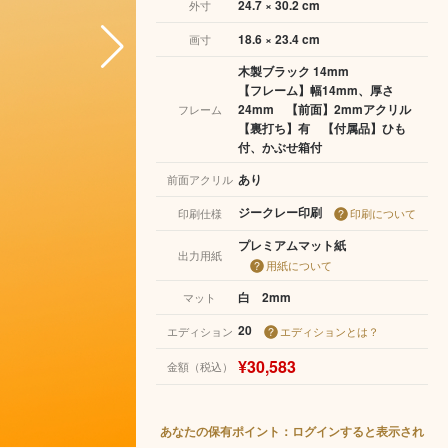
24.7 × 30.2 cm
外寸
18.6 × 23.4 cm
画寸
木製ブラック 14mm
【フレーム】幅14mm、厚さ
24mm 【前面】2mmアクリル
フレーム
【裏打ち】有 【付属品】ひも
付、かぶせ箱付
あり
前面アクリル
ジークレー印刷
印刷仕様
印刷について
プレミアムマット紙
出力用紙
用紙について
白 2mm
マット
20
エディション
エディションとは？
¥30,583
金額（税込）
あなたの保有ポイント：ログインすると表示され