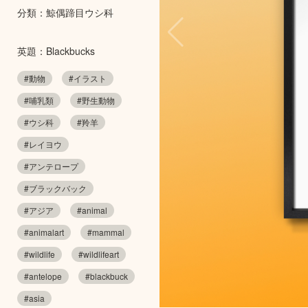
分類：鯨偶蹄目ウシ科
英題：Blackbucks
#動物
#イラスト
#哺乳類
#野生動物
#ウシ科
#羚羊
#レイヨウ
#アンテロープ
#ブラックバック
#アジア
#animal
#animalart
#mammal
#wildlife
#wildlifeart
#antelope
#blackbuck
#asia