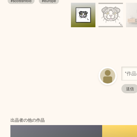
#scottishfold
#europe
出品者の他の作品