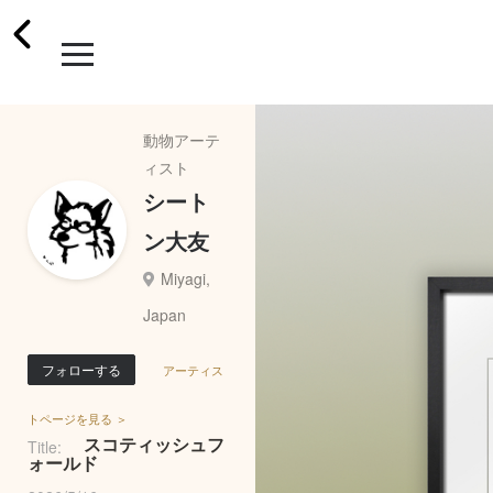
動物アーテ
ィスト
シート
ン大友
Miyagi,
Japan
フォローする
アーティス
トページを見る ＞
スコティッシュフ
Title:
ォールド