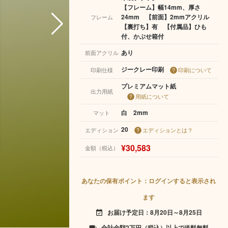
【フレーム】幅14mm、厚さ
24mm 【前面】2mmアクリル
フレーム
【裏打ち】有 【付属品】ひも
付、かぶせ箱付
あり
前面アクリル
ジークレー印刷
印刷仕様
印刷について
プレミアムマット紙
出力用紙
用紙について
白 2mm
マット
20
エディション
エディションとは？
¥30,583
金額（税込）
あなたの保有ポイント：ログインすると表示され
ます
お届け予定日：8月20日～8月25日
event_available
合計金額2万円（税込）以上で送料無料
local_shipping