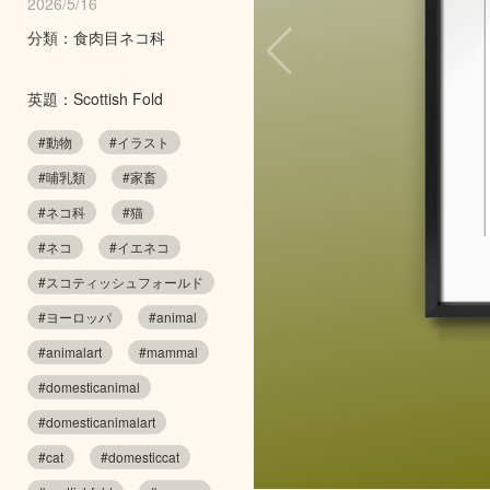
2026/5/16
分類：食肉目ネコ科
英題：Scottish Fold
#動物
#イラスト
#哺乳類
#家畜
#ネコ科
#猫
#ネコ
#イエネコ
#スコティッシュフォールド
#ヨーロッパ
#animal
#animalart
#mammal
#domesticanimal
#domesticanimalart
#cat
#domesticcat