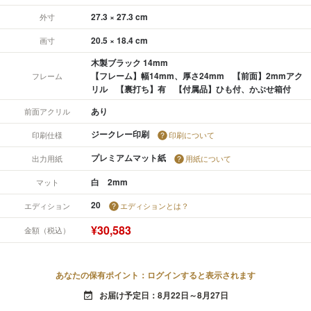
27.3 × 27.3 cm
外寸
20.5 × 18.4 cm
画寸
木製ブラック 14mm
【フレーム】幅14mm、厚さ24mm 【前面】2mmアク
フレーム
リル 【裏打ち】有 【付属品】ひも付、かぶせ箱付
あり
前面アクリル
ジークレー印刷
印刷仕様
印刷について
プレミアムマット紙
出力用紙
用紙について
白 2mm
マット
20
エディション
エディションとは？
¥30,583
金額（税込）
あなたの保有ポイント：ログインすると表示されます
お届け予定日：8月22日～8月27日
event_available