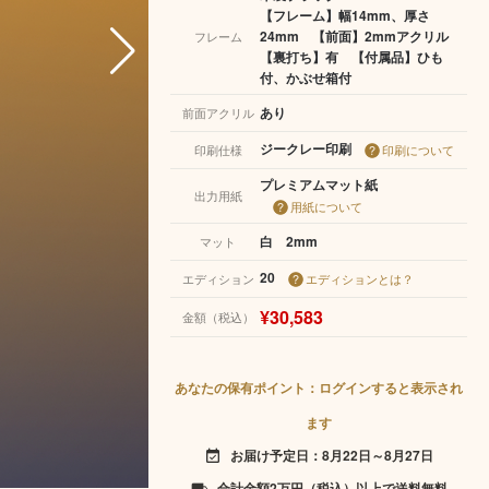
【フレーム】幅14mm、厚さ
24mm 【前面】2mmアクリル
フレーム
【裏打ち】有 【付属品】ひも
付、かぶせ箱付
あり
前面アクリル
ジークレー印刷
印刷仕様
印刷について
プレミアムマット紙
出力用紙
用紙について
白 2mm
マット
20
エディション
エディションとは？
¥30,583
金額（税込）
あなたの保有ポイント：ログインすると表示され
ます
お届け予定日：8月22日～8月27日
event_available
合計金額2万円（税込）以上で送料無料
local_shipping