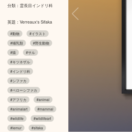
分類：霊長目インドリ科
英題：Verreaux's Sifaka
#動物
#イラスト
#哺乳類
#野生動物
#猿
#サル
#キツネザル
#インドリ科
#シファカ
#ベローシファカ
#アフリカ
#animal
#animalart
#mammal
#wildlife
#wildlifeart
#lemur
#sifaka