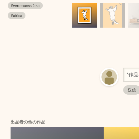
#verreauxssifaka
#africa
出品者の他の作品