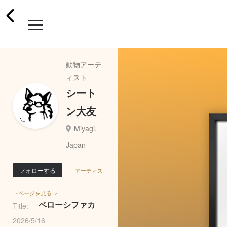
動物アーテ
ィスト
シート
ン大友
Miyagi,
Japan
フォローする
アーティス
トページを見る ＞
ベローシファカ
Title:
2026/5/16