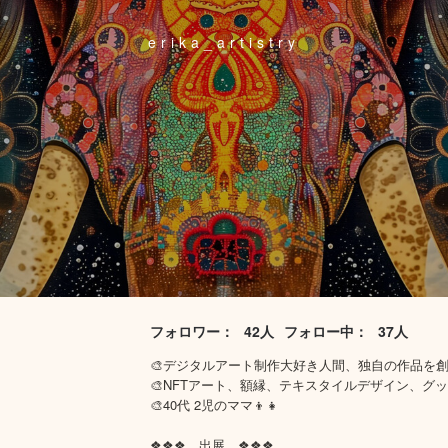
erika_artistry
フォロワー：
42人
フォロー中：
37人
🎨デジタルアート制作大好き人間、独自の作品を
🎨NFTアート、額縁、テキスタイルデザイン、グ
🎨40代 2児のママ👦👧
❖❖❖ 出展 ❖❖❖