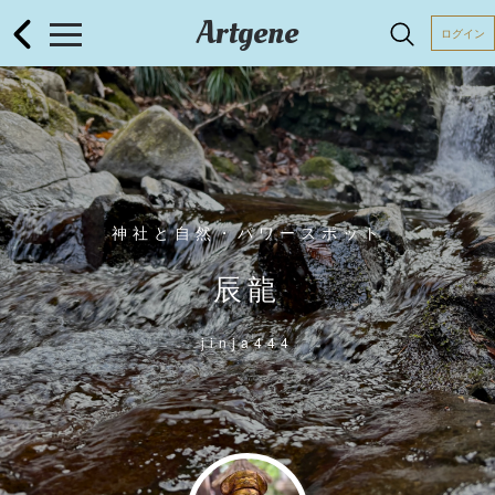
Artgene
ログイン
神社と自然・パワースポット
辰龍
jinja444