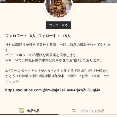
フォローする
フォロワー：
8人
フォロー中：
18人
神社仏閣巡りが好きで参拝する際、一緒に自然の撮影を行っておりま
す。
パワースポットの不思議な風景画を展示します。
YouTubeでは神社仏閣の参拝記録を映像でお届けしております。
#パワースポット #ありがとう #人生を変える #龍 #蛇 #巳 #神様あり
がとう #御神氣 #神社 #龍神様 #御神木 #神社 #お寺 #自然 #ナ
チュラル
https://youtube.com/@im-jinja?si=6eu4rjwnZ0OugMa_
出品作品
リポストした作品