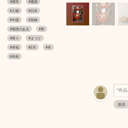
#都市
#建築
#人物
#日本
#中国
#長崎
#風情のある
#祭
#祭り
#まつり
#幸福
#2月
#冬
#赤色