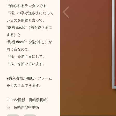
で飾られるランタンです。
「福」の字が逆さまになって
いるのを倒福と言って、
“倒福 dàofú”（福を逆さまに
する）と
“到福 dàofú“（福が来る）が
同じ音なので、
「福」を逆さまにして、
「福」を招いています。
※購入者様が用紙・フレーム
をカスタムできます。
2008/2撮影 長崎県長崎
市 長崎新地中華街