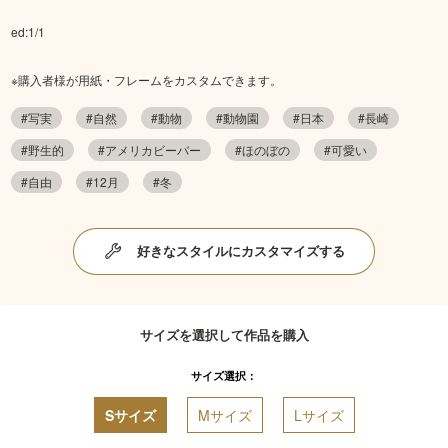
ed:1/1
※購入者様が用紙・フレームをカスタムできます。
#写実
#自然
#動物
#動物園
#日本
#長崎
#野生的
#アメリカビーバー
#ほのぼの
#可愛い
#自由
#12月
#冬
好きなスタイルにカスタマイズする
サイズを選択して作品を購入
サイズ選択：
Sサイズ
Mサイズ
Lサイズ