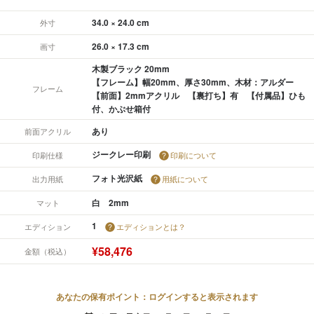
34.0 × 24.0 cm
外寸
26.0 × 17.3 cm
画寸
木製ブラック 20mm
【フレーム】幅20mm、厚さ30mm、木材：アルダー
フレーム
【前面】2mmアクリル 【裏打ち】有 【付属品】ひも
付、かぶせ箱付
あり
前面アクリル
ジークレー印刷
印刷仕様
印刷について
フォト光沢紙
出力用紙
用紙について
白 2mm
マット
1
エディション
エディションとは？
¥58,476
金額（税込）
あなたの保有ポイント：ログインすると表示されます