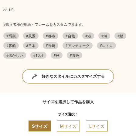
ed:1/3
※購入者様が用紙・フレームをカスタムできます。
#写実
#風景
#都市
#自然
#港
#海
#船
#客船
#日本
#長崎
#アンティーク
#レトロ
#懐かしい
#10月
#秋
#青色
好きなスタイルにカスタマイズする
サイズを選択して作品を購入
サイズ選択：
Sサイズ
Mサイズ
Lサイズ