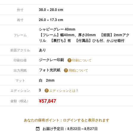
38.0 × 28.0 cm
外寸
26.0 × 17.3 cm
画寸
シャビーグレー 40mm
【フレーム】幅40mm、厚さ20mm 【前面】2mmアク
フレーム
リル 【裏打ち】有 【付属品】ひも付、かぶせ箱付
あり
前面アクリル
ジークレー印刷
印刷仕様
印刷について
フォト光沢紙
出力用紙
用紙について
白 2mm
マット
3
エディション
エディションとは？
¥57,847
金額（税込）
あなたの保有ポイント：ログインすると表示されます
お届け予定日：8月22日～8月27日
event_available