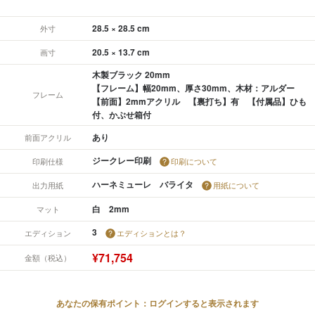
28.5 × 28.5 cm
外寸
20.5 × 13.7 cm
画寸
木製ブラック 20mm
【フレーム】幅20mm、厚さ30mm、木材：アルダー
フレーム
【前面】2mmアクリル 【裏打ち】有 【付属品】ひも
付、かぶせ箱付
あり
前面アクリル
ジークレー印刷
印刷仕様
印刷について
ハーネミューレ バライタ
出力用紙
用紙について
白 2mm
マット
3
エディション
エディションとは？
¥71,754
金額（税込）
あなたの保有ポイント：ログインすると表示されます