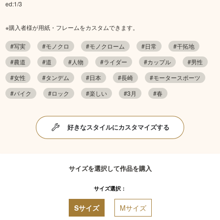
ed:1/3
※購入者様が用紙・フレームをカスタムできます。
#写実
#モノクロ
#モノクローム
#日常
#干拓地
#農道
#道
#人物
#ライダー
#カップル
#男性
#女性
#タンデム
#日本
#長崎
#モータースポーツ
#バイク
#ロック
#楽しい
#3月
#春
好きなスタイルにカスタマイズする
サイズを選択して作品を購入
サイズ選択：
Sサイズ
Mサイズ