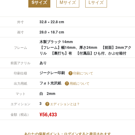
Sサイズ
Mサイズ
Lサイズ
32.8 × 22.8 cm
外寸
28.0 × 18.7 cm
画寸
木製ブラック 14mm
【フレーム】幅14mm、厚さ24mm 【前面】2mmアク
フレーム
リル 【裏打ち】有 【付属品】ひも付、かぶせ箱付
あり
前面アクリル
ジークレー印刷
印刷仕様
印刷について
フォト光沢紙
出力用紙
用紙について
白 2mm
マット
3
エディション
エディションとは？
¥56,433
金額（税込）
あなたの保有ポイント：ログインすると表示されます