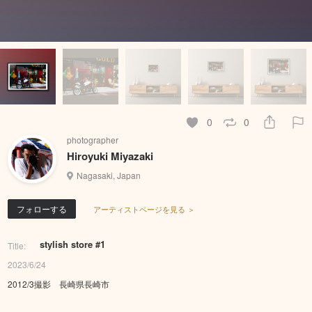
0
0
photographer
Hiroyuki Miyazaki
Nagasaki, Japan
フォローする
アーティストページを見る ＞
stylish store #1
Title:
2023/6/24
2012/3撮影 長崎県長崎市