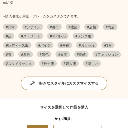
ed:1/3
※購入者様が用紙・フレームをカスタムできます。
#日常
#デザイン
#都市
#建築
#店舗
#商店
#店
#ストリート
#アパレル
#メンズ服
#レディース服
#バイク
#幸福
#おしゃれ
#3月
#春
#赤色
#黒色
#日本
#長崎
#ファッション
#スタイリッシュ
#紳士服
#婦人服
#楽しい
好きなスタイルにカスタマイズする
サイズを選択して作品を購入
サイズ選択：