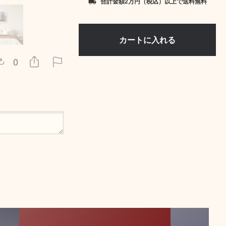
合計金額2万円（税込）以上で送料無料
local_shipping
0