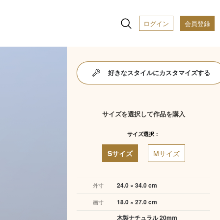
ログイン
会員登録
好きなスタイルにカスタマイズする
サイズを選択して作品を購入
サイズ選択：
Sサイズ
Mサイズ
24.0 × 34.0 cm
外寸
18.0 × 27.0 cm
画寸
木製ナチュラル 20mm