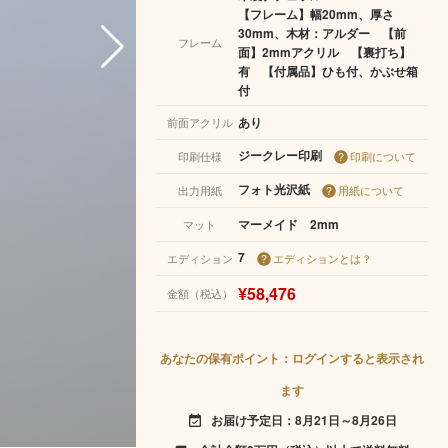
【フレーム】幅20mm、厚さ
30mm、木材：アルダー 【前
フレーム
面】2mmアクリル 【裏打ち】
有 【付属品】ひも付、かぶせ箱
付
あり
前面アクリル
ジークレー印刷
印刷仕様
印刷について
フォト光沢紙
出力用紙
用紙について
マーメイド 2mm
マット
7
エディション
エディションとは？
¥58,476
金額（税込）
あなたの保有ポイント：ログインすると表示され
ます
お届け予定日：8月21日～8月26日
event_available