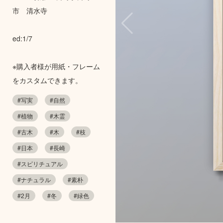
市 清水寺
ed:1/7
※購入者様が用紙・フレーム
をカスタムできます。
#写実
#自然
#植物
#木霊
#古木
#木
#枝
#日本
#長崎
#スピリチュアル
#ナチュラル
#素朴
#2月
#冬
#緑色