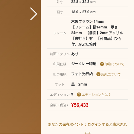
22.8 × 32.8 cm
外寸
18.0 × 27.0 cm
画寸
木製ブラウン 14mm
【フレーム】幅14mm、厚さ
24mm 【前面】2mmアクリル
フレーム
【裏打ち】有 【付属品】ひも
付、かぶせ箱付
あり
前面アクリル
ジークレー印刷
印刷仕様
印刷について
フォト光沢紙
出力用紙
用紙について
黒 2mm
マット
3
エディション
エディションとは？
¥56,433
金額（税込）
あなたの保有ポイント：ログインすると表示され
ます