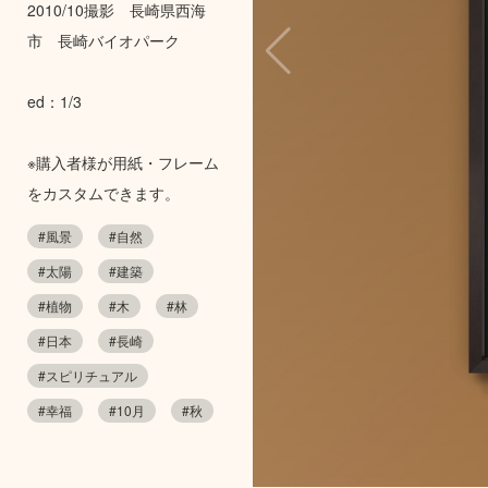
2010/10撮影 長崎県西海
市 長崎バイオパーク
ed：1/3
※購入者様が用紙・フレーム
をカスタムできます。
#風景
#自然
#太陽
#建築
#植物
#木
#林
#日本
#長崎
#スピリチュアル
#幸福
#10月
#秋