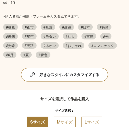
ed：1/3
※購入者様が用紙・フレームをカスタムできます。
#抽象
#都市
#夜景
#建築
#日本
#長崎
#未来
#星空
#モダン
#壮大
#重厚
#光
#光線
#光跡
#ネオン
#おしゃれ
#ロマンチック
#6月
#夏
#青色
好きなスタイルにカスタマイズする
サイズを選択して作品を購入
サイズ選択：
Sサイズ
Mサイズ
Lサイズ