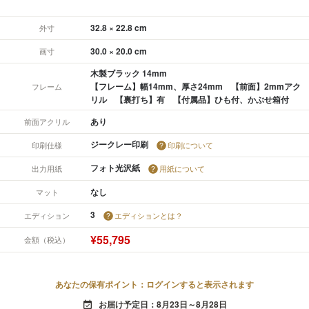
32.8 × 22.8 cm
外寸
30.0 × 20.0 cm
画寸
木製ブラック 14mm
【フレーム】幅14mm、厚さ24mm 【前面】2mmアク
フレーム
リル 【裏打ち】有 【付属品】ひも付、かぶせ箱付
あり
前面アクリル
ジークレー印刷
印刷仕様
印刷について
フォト光沢紙
出力用紙
用紙について
なし
マット
3
エディション
エディションとは？
¥55,795
金額（税込）
あなたの保有ポイント：ログインすると表示されます
お届け予定日：8月23日～8月28日
event_available