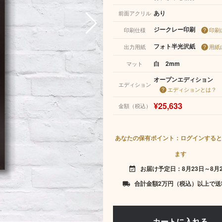
あり
前面アクリル
ジークレー印刷
印刷仕様
印刷
フォト半光沢紙
出力用紙
用紙
白 2mm
マット
オープンエディション
エディション
エディションとは？
¥25,633
金額（税込）
あなたの保有ポイント：ログインすると
ます
お届け予定日：8月23日～8月
event_available
合計金額2万円（税込）以上で送
local_shipping