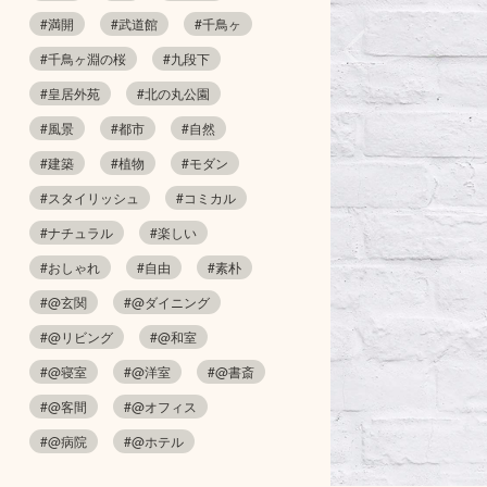
#満開
#武道館
#千鳥ヶ
#千鳥ヶ淵の桜
#九段下
#皇居外苑
#北の丸公園
#風景
#都市
#自然
#建築
#植物
#モダン
#スタイリッシュ
#コミカル
#ナチュラル
#楽しい
#おしゃれ
#自由
#素朴
#@玄関
#@ダイニング
#@リビング
#@和室
#@寝室
#@洋室
#@書斎
#@客間
#@オフィス
#@病院
#@ホテル