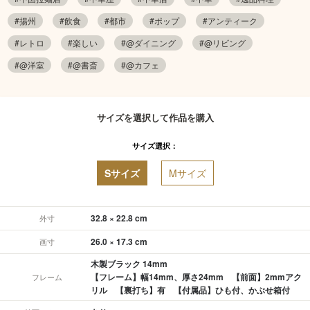
#揚州
#飲食
#都市
#ポップ
#アンティーク
#レトロ
#楽しい
#@ダイニング
#@リビング
#@洋室
#@書斎
#@カフェ
サイズを選択して作品を購入
サイズ選択：
Sサイズ
Mサイズ
32.8 × 22.8 cm
外寸
26.0 × 17.3 cm
画寸
木製ブラック 14mm
【フレーム】幅14mm、厚さ24mm 【前面】2mmアク
フレーム
リル 【裏打ち】有 【付属品】ひも付、かぶせ箱付