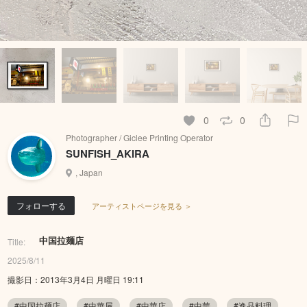
0
0
Photographer / Giclee Printing Operator
SUNFISH_AKIRA
, Japan
フォローする
アーティストページを見る ＞
中国拉麺店
Title:
2025/8/11
撮影日：2013年3月4日 月曜日 19:11
#中国拉麺店
#中華屋
#中華店
#中華
#逸品料理