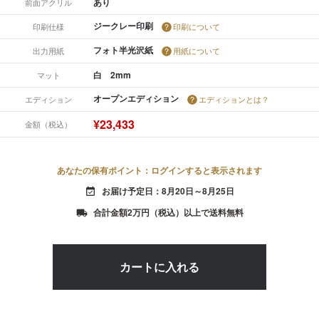
あり
前面アクリル
ジークレー印刷
印刷仕様
印刷について
フォト半光沢紙
出力用紙
用紙について
白 2mm
マット
オープンエディション
エディション
エディションとは？
¥23,433
金額（税込）
あなたの保有ポイント：ログインすると表示されます
お届け予定日：8月20日～8月25日
event_available
合計金額2万円（税込）以上で送料無料
local_shipping