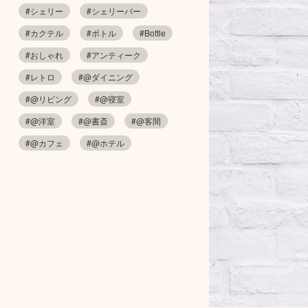
#シェリー
#シェリーバー
#カクテル
#ボトル
#Bottle
#おしゃれ
#アンティーク
#レトロ
#@ダイニング
#@リビング
#@寝室
#@洋室
#@書斎
#@客間
#@カフェ
#@ホテル