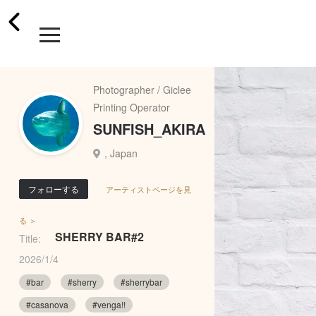
Photographer / Giclee
Printing Operator
SUNFISH_AKIRA
, Japan
フォローする
アーティストページを見
る ＞
SHERRY BAR#2
Title:
2026/1/4
#bar
#sherry
#sherrybar
#casanova
#venga!!