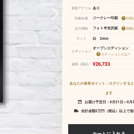
あり
前面アクリル
ジークレー印刷
印刷仕様
印刷
フォト半光沢紙
出力用紙
用紙
白 2mm
マット
オープンエディション
エディション
エディションとは？
¥26,733
金額（税込）
あなたの保有ポイント：ログインすると
ます
お届け予定日：8月21日～8月
event_available
合計金額2万円（税込）以上で送
local_shipping