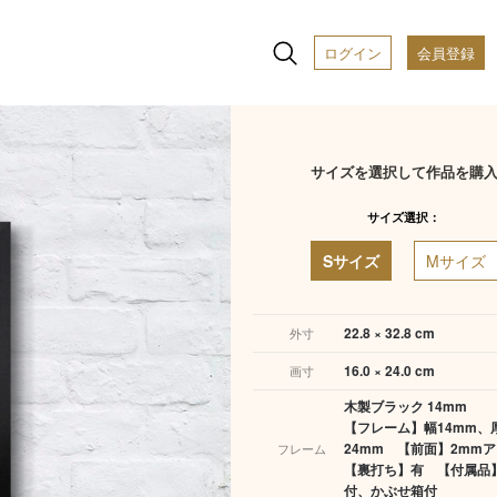
ログイン
会員登録
サイズを選択して作品を購
サイズ選択：
Sサイズ
Mサイズ
22.8 × 32.8 cm
外寸
16.0 × 24.0 cm
画寸
木製ブラック 14mm
【フレーム】幅14mm、
24mm 【前面】2m
フレーム
【裏打ち】有 【付属品
付、かぶせ箱付