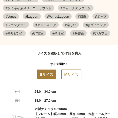
#水に浮かぶメリーゴーラウンド
#ヴィーナスラグーン
#Venus
#Lagoon
#VenusLagoon
#都市
#ポップ
#ファンタジー
#アンティーク
#楽しい
#@ダイニング
#@リビング
#@寝室
#@洋室
#@書斎
#@カフェ
サイズを選択して作品を購入
サイズ選択：
Sサイズ
Mサイズ
24.0 × 34.0 cm
外寸
18.0 × 27.0 cm
画寸
木製ナチュラル 20mm
【フレーム】幅20mm、厚さ30mm、木材：アルダー
フレーム