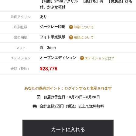
【前面】2mmアクリル 【裏打ち】有 【付属品】ひも
付、かぶせ箱付
あり
前面アクリル
ジークレー印刷
印刷仕様
印刷について
フォト半光沢紙
出力用紙
用紙について
白 2mm
マット
オープンエディション
エディション
エディションとは？
¥28,776
金額（税込）
あなたの保有ポイント：ログインすると表示されます
お届け予定日：8月23日～8月28日
event_available
合計金額2万円（税込）以上で送料無料
local_shipping