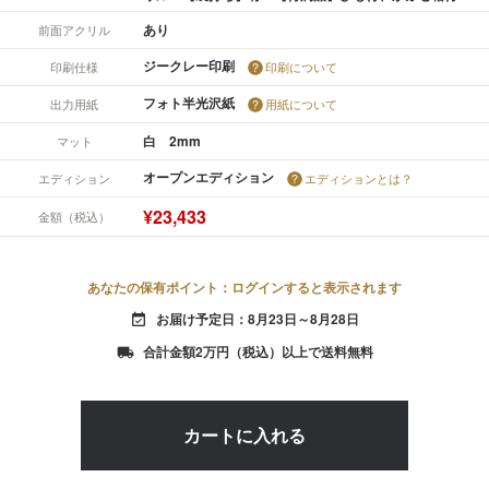
あり
前面アクリル
ジークレー印刷
印刷仕様
印刷について
フォト半光沢紙
出力用紙
用紙について
白 2mm
マット
オープンエディション
エディション
エディションとは？
¥23,433
金額（税込）
あなたの保有ポイント：ログインすると表示されます
お届け予定日：8月23日～8月28日
event_available
合計金額2万円（税込）以上で送料無料
local_shipping