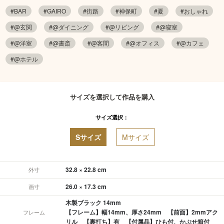
#BAR
#GAIRO
#街路
#神保町
#夏
#おしゃれ
#@玄関
#@ダイニング
#@リビング
#@寝室
#@洋室
#@書斎
#@客間
#@オフィス
#@カフェ
#@ホテル
サイズを選択して作品を購入
サイズ選択：
Sサイズ
Mサイズ
32.8 × 22.8 cm
外寸
26.0 × 17.3 cm
画寸
木製ブラック 14mm
【フレーム】幅14mm、厚さ24mm 【前面】2mmアク
フレーム
リル 【裏打ち】有 【付属品】ひも付、かぶせ箱付